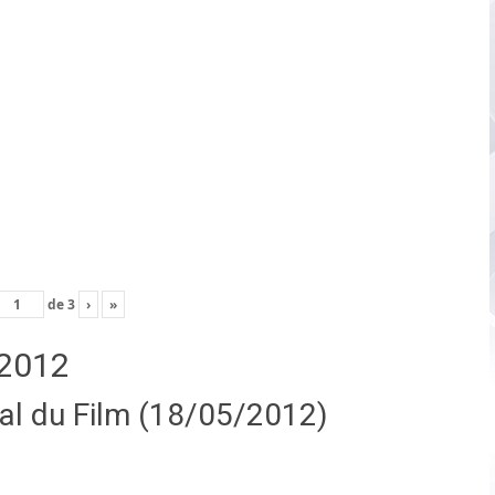
de
3
›
»
2012
nal du Film (18/05/2012)