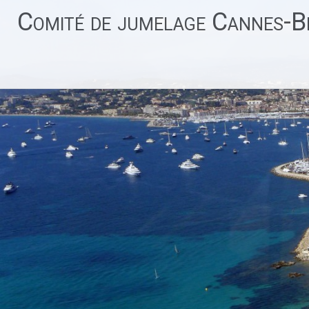
Aller
Comité de jumelage Cannes-Be
au
contenu
principal