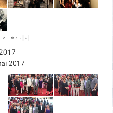
de
2
›
»
2017
mai 2017