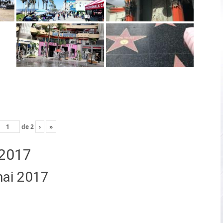
de
2
›
»
2017
mai 2017