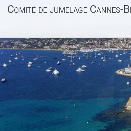
Aller
Comité de jumelage Cannes-Be
au
contenu
principal