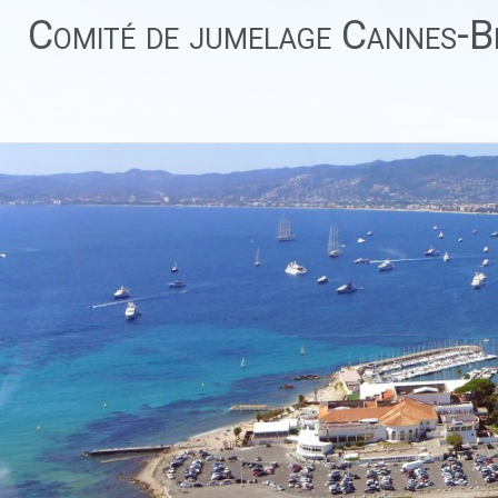
Aller
Comité de jumelage Cannes-Be
au
contenu
principal