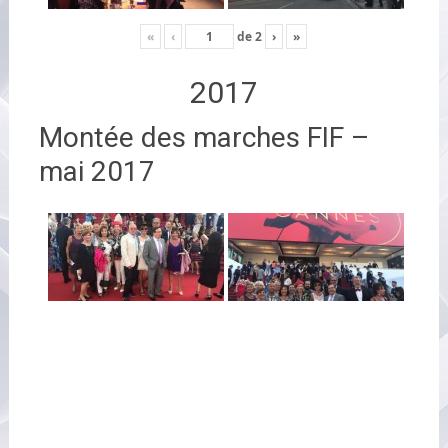
«
‹
de
2
›
»
2017
Montée des marches FIF –
mai 2017