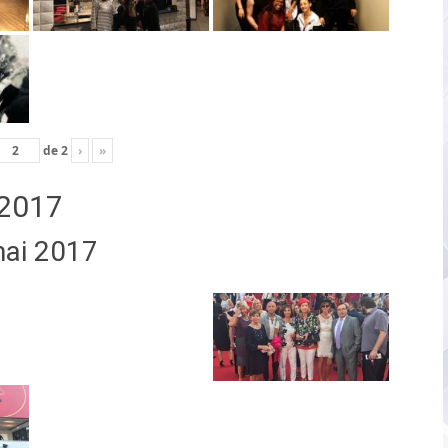
de
2
›
»
2017
mai 2017