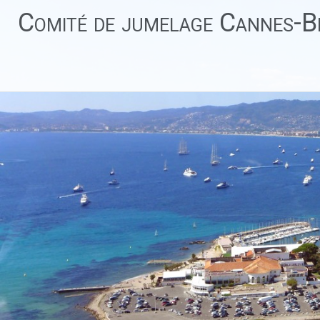
Aller
Comité de jumelage Cannes-Be
au
contenu
principal