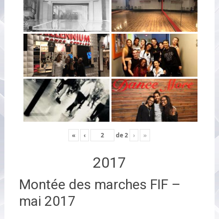
«
‹
de
2
›
»
2017
Montée des marches FIF –
mai 2017