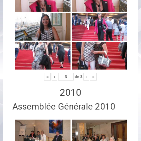
«
‹
de
3
›
»
2010
Assemblée Générale 2010