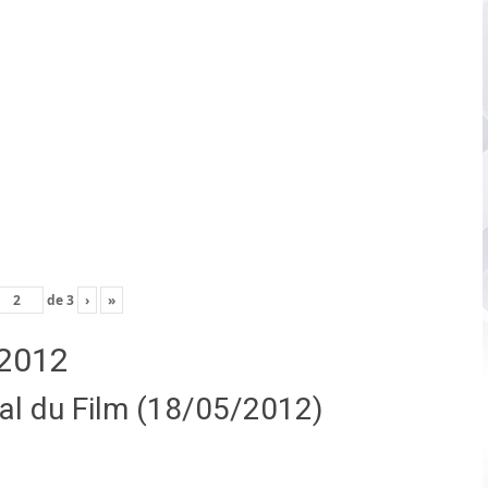
de
3
›
»
2012
nal du Film (18/05/2012)