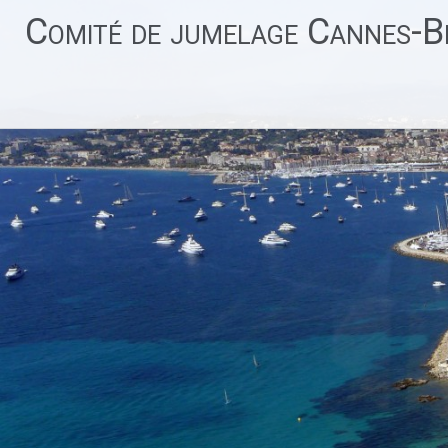
Aller
Comité de jumelage Cannes-Be
au
contenu
principal