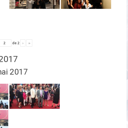
de
2
›
»
2017
mai 2017