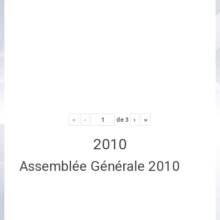
«
‹
de
3
›
»
2010
Assemblée Générale 2010