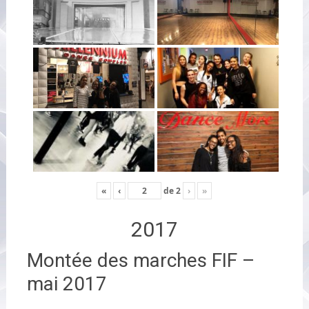
«
‹
de
2
›
»
2017
Montée des marches FIF –
mai 2017