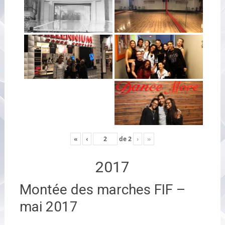
«
‹
de
2
›
»
2017
Montée des marches FIF –
mai 2017