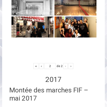
«
‹
de
2
›
»
2017
Montée des marches FIF –
mai 2017