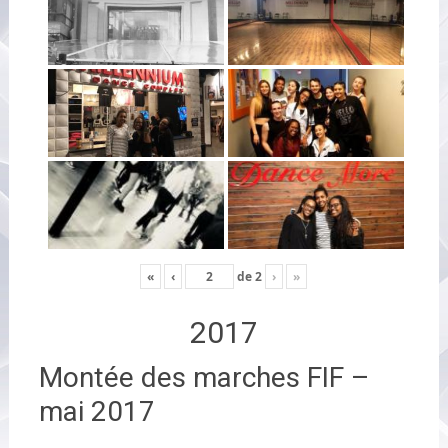
«
‹
de
2
›
»
2017
Montée des marches FIF –
mai 2017