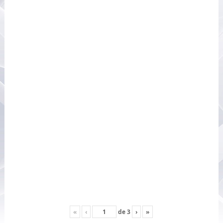
«
‹
de
3
›
»