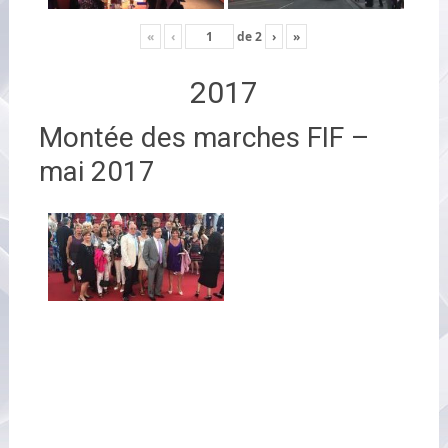
«
‹
de
2
›
»
2017
Montée des marches FIF –
mai 2017