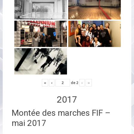
«
‹
de
2
›
»
2017
Montée des marches FIF –
mai 2017