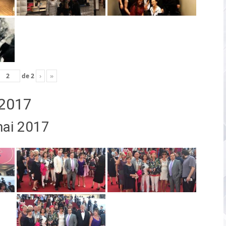
de
2
›
»
2017
mai 2017