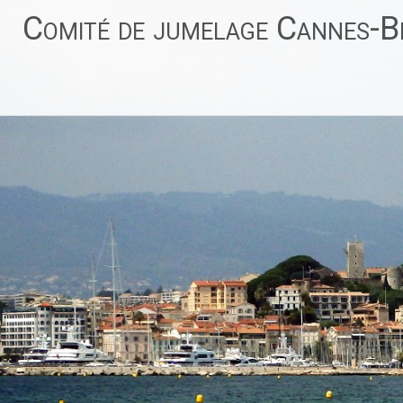
Aller
Comité de jumelage Cannes-Be
au
contenu
principal