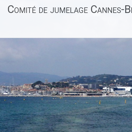
Aller
Comité de jumelage Cannes-Be
au
contenu
principal