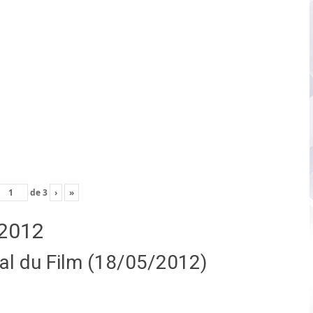
de
3
›
»
2012
nal du Film (18/05/2012)