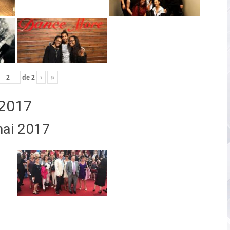
de
2
›
»
2017
mai 2017