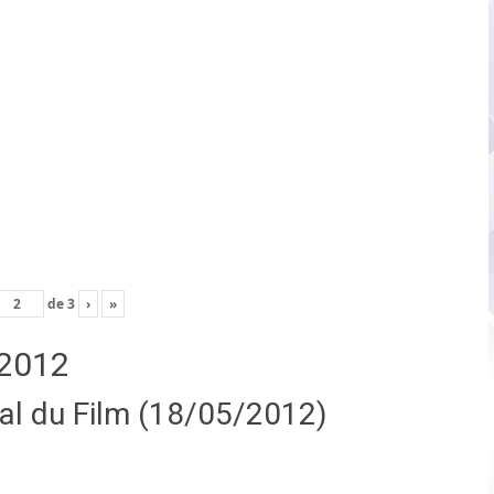
de
3
›
»
2012
nal du Film (18/05/2012)