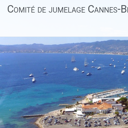
Aller
Comité de jumelage Cannes-Be
au
contenu
principal