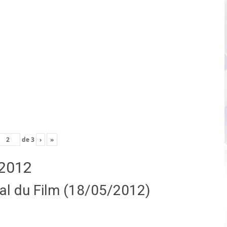
de
3
›
»
2012
nal du Film (18/05/2012)