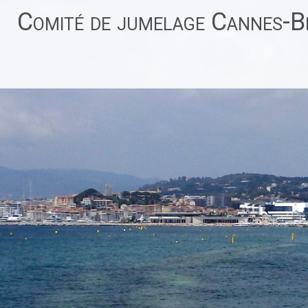
Aller
Comité de jumelage Cannes-Be
au
contenu
principal