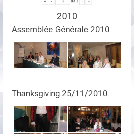
«
‹
de
3
›
»
2010
Assemblée Générale 2010
Thanksgiving 25/11/2010