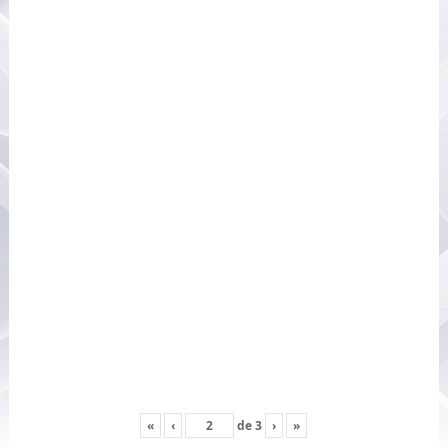
«
‹
de
3
›
»