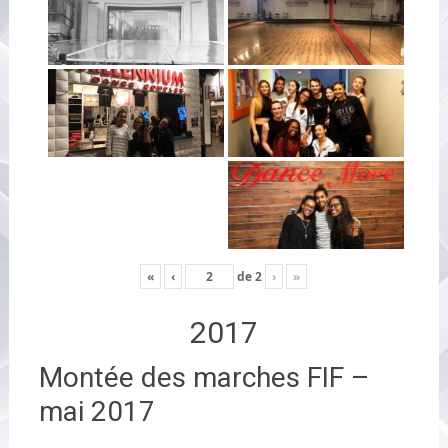
«
‹
de
2
›
»
2017
Montée des marches FIF –
mai 2017