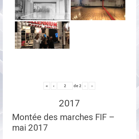
«
‹
de
2
›
»
2017
Montée des marches FIF –
mai 2017