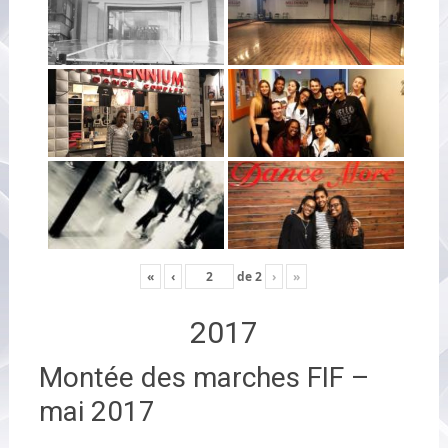
«
‹
de
2
›
»
2017
Montée des marches FIF –
mai 2017