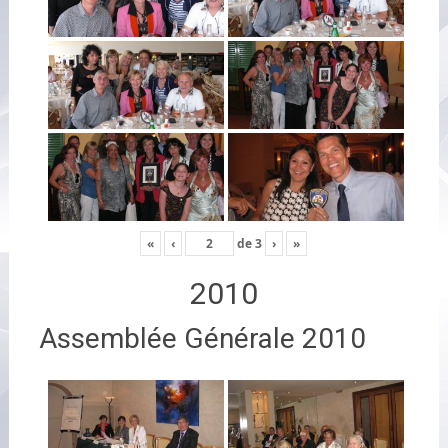
«
‹
de
3
›
»
2010
Assemblée Générale 2010