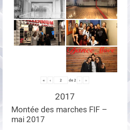
«
‹
de
2
›
»
2017
Montée des marches FIF –
mai 2017