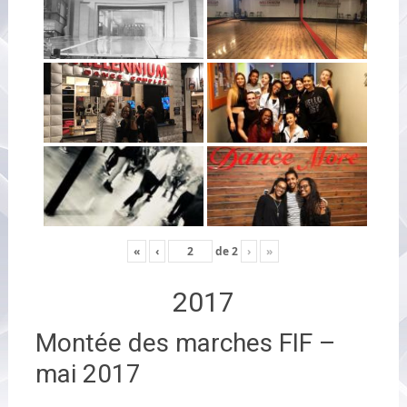
«
‹
de
2
›
»
2017
Montée des marches FIF –
mai 2017