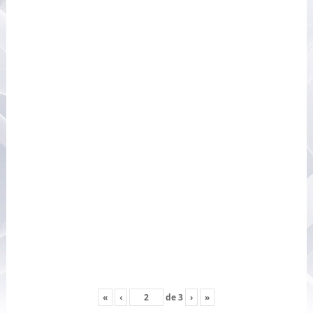
«
‹
de
3
›
»