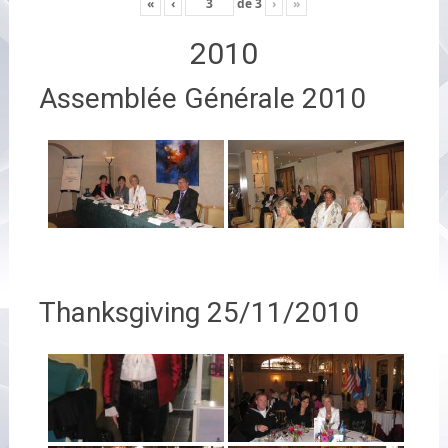
«
‹
de
3
›
»
2010
Assemblée Générale 2010
Thanksgiving 25/11/2010