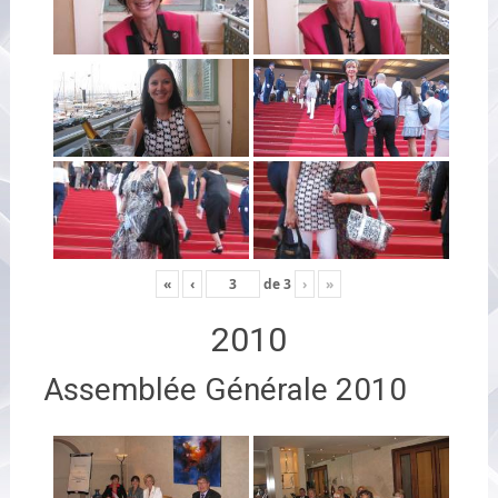
«
‹
de
3
›
»
2010
Assemblée Générale 2010