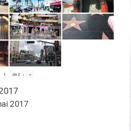
de
2
›
»
2017
mai 2017