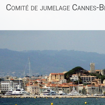
Aller
Comité de jumelage Cannes-Be
au
contenu
principal