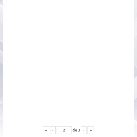
«
‹
de
3
›
»