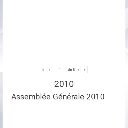
«
‹
de
3
›
»
2010
Assemblée Générale 2010