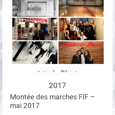
«
‹
de
2
›
»
2017
Montée des marches FIF –
mai 2017