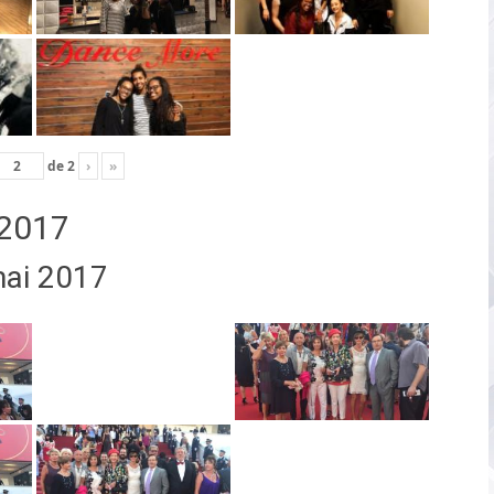
de
2
›
»
2017
mai 2017