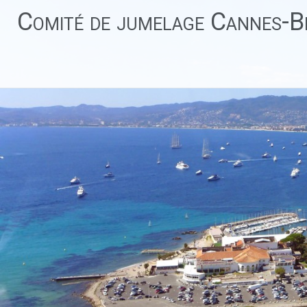
Aller
Comité de jumelage Cannes-Be
au
contenu
principal