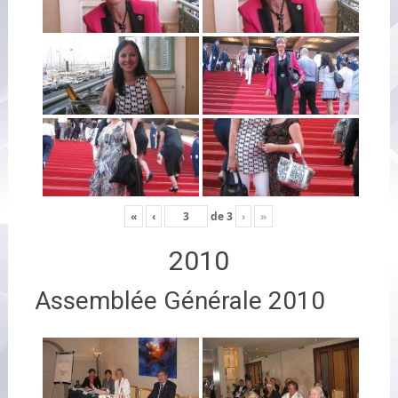
«
‹
de
3
›
»
2010
Assemblée Générale 2010