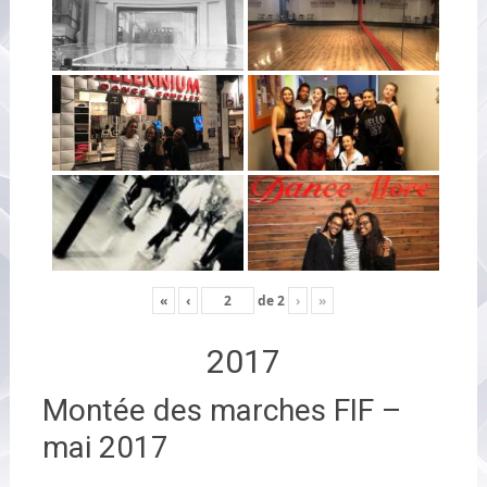
«
‹
de
2
›
»
2017
Montée des marches FIF –
mai 2017