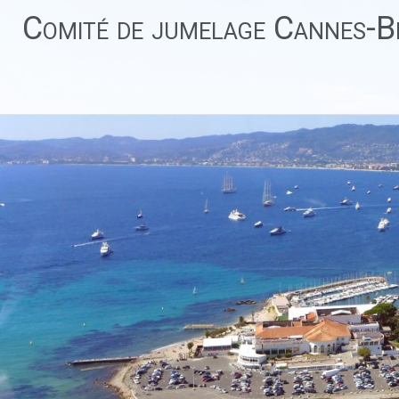
Aller
Comité de jumelage Cannes-Be
au
contenu
principal