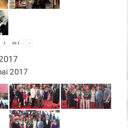
de
2
›
»
2017
mai 2017