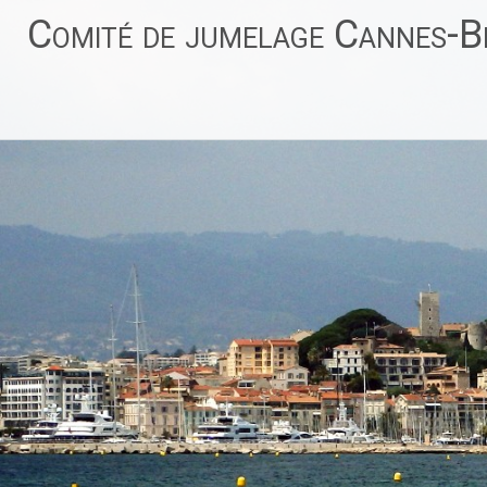
Aller
Comité de jumelage Cannes-Be
au
contenu
principal