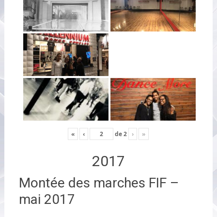
«
‹
de
2
›
»
2017
Montée des marches FIF –
mai 2017