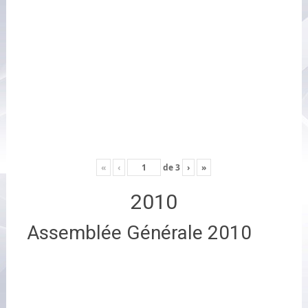
«
‹
de
3
›
»
2010
Assemblée Générale 2010